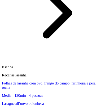
lasanha
Receitas lasanha
Folhas de lasanha com ovo, frango do campo, farinheira e pera
rocha
Média - 120min - 4 pessoas
Lasagne all’uovo bolonhesa