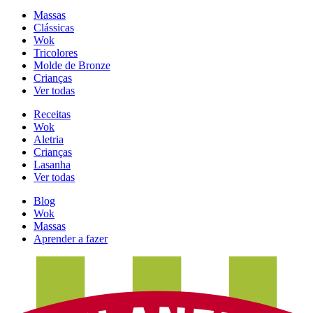
Massas
Clássicas
Wok
Tricolores
Molde de Bronze
Crianças
Ver todas
Receitas
Wok
Aletria
Crianças
Lasanha
Ver todas
Blog
Wok
Massas
Aprender a fazer