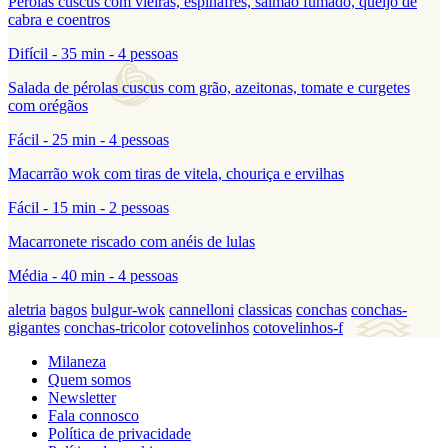
Pérolas cuscus com vieiras, espinafres, salmão fumado, queijo de
cabra e coentros
Difícil - 35 min - 4 pessoas
Salada de pérolas cuscus com grão, azeitonas, tomate e curgetes
com orégãos
Fácil - 25 min - 4 pessoas
Macarrão wok com tiras de vitela, chouriça e ervilhas
Fácil - 15 min - 2 pessoas
Macarronete riscado com anéis de lulas
Média - 40 min - 4 pessoas
aletria
bagos
bulgur-wok
cannelloni
classicas
conchas
conchas-
gigantes
conchas-tricolor
cotovelinhos
cotovelinhos-f
Milaneza
Quem somos
Newsletter
Fala connosco
Política de privacidade