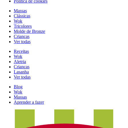
Política de cookies
Massas
Clássicas
Wok
Tricolores
Molde de Bronze
Crianças
Ver todas
Receitas
Wok
Aletria
Crianças
Lasanha
Ver todas
Blog
Wok
Massas
Aprender a fazer