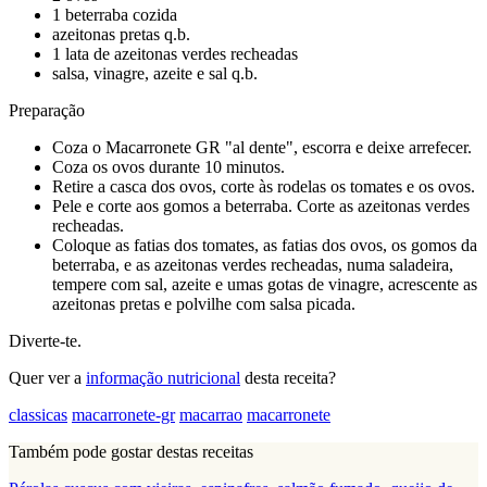
1 beterraba cozida
azeitonas pretas q.b.
1 lata de azeitonas verdes recheadas
salsa, vinagre, azeite e sal q.b.
Preparação
Coza o Macarronete GR "al dente", escorra e deixe arrefecer.
Coza os ovos durante 10 minutos.
Retire a casca dos ovos, corte às rodelas os tomates e os ovos.
Pele e corte aos gomos a beterraba. Corte as azeitonas verdes
recheadas.
Coloque as fatias dos tomates, as fatias dos ovos, os gomos da
beterraba, e as azeitonas verdes recheadas, numa saladeira,
tempere com sal, azeite e umas gotas de vinagre, acrescente as
azeitonas pretas e polvilhe com salsa picada.
Diverte-te.
Quer ver a
informação nutricional
desta receita?
classicas
macarronete-gr
macarrao
macarronete
Também pode gostar destas receitas