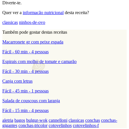
Diverte-te.
Quer ver a
informação nutricional
desta receita?
classicas
ninhos-de-ovo
Também pode gostar destas receitas
Macarronete gr com peixe espada
Fácil - 60 min - 4 pessoas
Espirais com molho de tomate e camarão
Fácil - 30 min - 4 pessoas
Canja com letras
Fácil - 45 min - 1 pessoas
Salada de couscous com laranja
Fácil - 15 min - 4 pessoas
aletria
bagos
bulgur-wok
cannelloni
classicas
conchas
conchas-
gigantes
conchas-tricolor
cotovelinhos
cotovelinhos-f