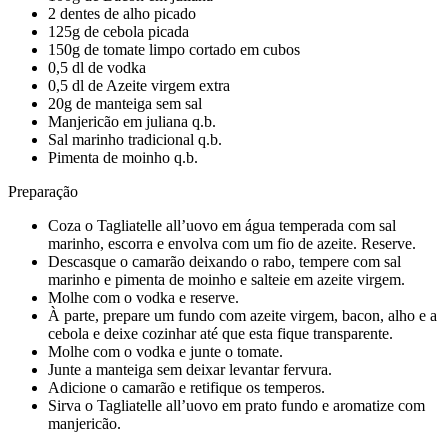
2 dentes de alho picado
125g de cebola picada
150g de tomate limpo cortado em cubos
0,5 dl de vodka
0,5 dl de Azeite virgem extra
20g de manteiga sem sal
Manjericão em juliana q.b.
Sal marinho tradicional q.b.
Pimenta de moinho q.b.
Preparação
Coza o Tagliatelle all’uovo em água temperada com sal
marinho, escorra e envolva com um fio de azeite. Reserve.
Descasque o camarão deixando o rabo, tempere com sal
marinho e pimenta de moinho e salteie em azeite virgem.
Molhe com o vodka e reserve.
À parte, prepare um fundo com azeite virgem, bacon, alho e a
cebola e deixe cozinhar até que esta fique transparente.
Molhe com o vodka e junte o tomate.
Junte a manteiga sem deixar levantar fervura.
Adicione o camarão e retifique os temperos.
Sirva o Tagliatelle all’uovo em prato fundo e aromatize com
manjericão.