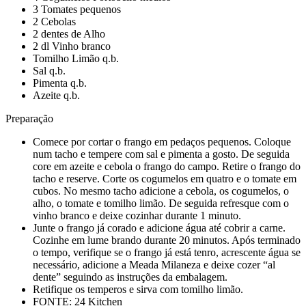
3 Tomates pequenos
2 Cebolas
2 dentes de Alho
2 dl Vinho branco
Tomilho Limão q.b.
Sal q.b.
Pimenta q.b.
Azeite q.b.
Preparação
Comece por cortar o frango em pedaços pequenos. Coloque
num tacho e tempere com sal e pimenta a gosto. De seguida
core em azeite e cebola o frango do campo. Retire o frango do
tacho e reserve. Corte os cogumelos em quatro e o tomate em
cubos. No mesmo tacho adicione a cebola, os cogumelos, o
alho, o tomate e tomilho limão. De seguida refresque com o
vinho branco e deixe cozinhar durante 1 minuto.
Junte o frango já corado e adicione água até cobrir a carne.
Cozinhe em lume brando durante 20 minutos. Após terminado
o tempo, verifique se o frango já está tenro, acrescente água se
necessário, adicione a Meada Milaneza e deixe cozer “al
dente” seguindo as instruções da embalagem.
Retifique os temperos e sirva com tomilho limão.
FONTE: 24 Kitchen