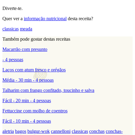
Diverte-te.
Quer ver a
informação nutricional
desta receita?
classicas
meada
Também pode gostar destas receitas
Macarrão com presunto
- 4 pessoas
Laços com atum fresco e orégãos
Média - 30 min - 4 pessoas
Talharim com frango confitado, toucinho e salva
Fácil - 20 min - 4 pessoas
Fettuccine com molho de coentros
Fácil - 10 min - 4 pessoas
aletria
bagos
bulgur-wok
cannelloni
classicas
conchas
conchas-