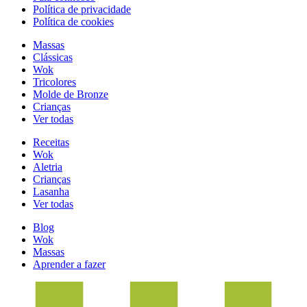
Política de privacidade
Política de cookies
Massas
Clássicas
Wok
Tricolores
Molde de Bronze
Crianças
Ver todas
Receitas
Wok
Aletria
Crianças
Lasanha
Ver todas
Blog
Wok
Massas
Aprender a fazer