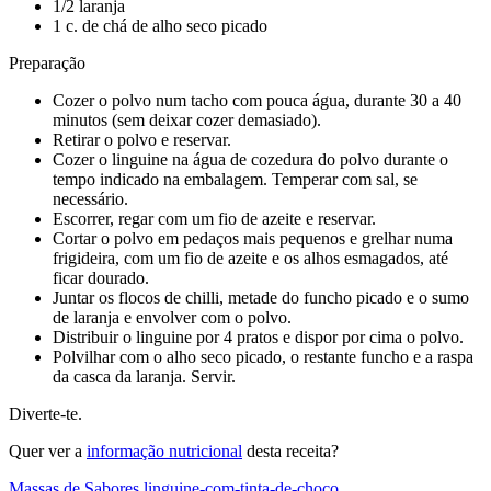
1/2 laranja
1 c. de chá de alho seco picado
Preparação
Cozer o polvo num tacho com pouca água, durante 30 a 40
minutos (sem deixar cozer demasiado).
Retirar o polvo e reservar.
Cozer o linguine na água de cozedura do polvo durante o
tempo indicado na embalagem. Temperar com sal, se
necessário.
Escorrer, regar com um fio de azeite e reservar.
Cortar o polvo em pedaços mais pequenos e grelhar numa
frigideira, com um fio de azeite e os alhos esmagados, até
ficar dourado.
Juntar os flocos de chilli, metade do funcho picado e o sumo
de laranja e envolver com o polvo.
Distribuir o linguine por 4 pratos e dispor por cima o polvo.
Polvilhar com o alho seco picado, o restante funcho e a raspa
da casca da laranja. Servir.
Diverte-te.
Quer ver a
informação nutricional
desta receita?
Massas de Sabores
linguine-com-tinta-de-choco