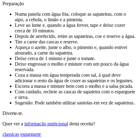
Preparação
Numa panela com água fria, coloque as sapateiras, com o
aipo, a cebola, o limão e a pimenta.
Leve ao lume e, quando a água ferver, tape e deixe cozer
cerca de 10 minutos.
Depois de arrefecido, retire as sapateiras, coe e reserve a água.
Tire a carne das cascas e reserve.
Aqueça o azeite, junte o alho, o pimento e, quando estiver
alourado, a carne da sapateira.
Deixe cerca de 1 minuto e junte o tomate.
Deixe engrossar o molho e misture com um pouco da água
reservada.
Coza a massa em água temperada com sal, à qual deve
adicionar o resto da água de cozer as sapateiras e os legumes.
Escorra a massa e misture bem com o molho e a salsa picada.
Com cuidado, recheie as cascas de sapateira com o esparguete
e sirva.
Sugestão: Pode também utilizar santolas em vez de sapateiras.
Diverte-te.
Quer ver a
informação nutricional
desta receita?
classicas
esparguete