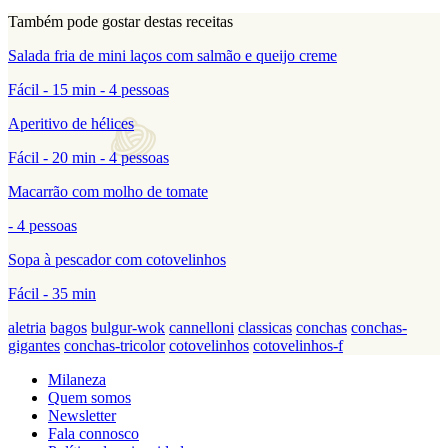
Também pode gostar destas receitas
Salada fria de mini laços com salmão e queijo creme
Fácil - 15 min - 4 pessoas
Aperitivo de hélices
Fácil - 20 min - 4 pessoas
Macarrão com molho de tomate
- 4 pessoas
Sopa à pescador com cotovelinhos
Fácil - 35 min
aletria
bagos
bulgur-wok
cannelloni
classicas
conchas
conchas-
gigantes
conchas-tricolor
cotovelinhos
cotovelinhos-f
Milaneza
Quem somos
Newsletter
Fala connosco