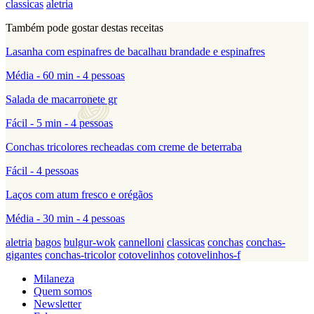
classicas
aletria
Também pode gostar destas receitas
Lasanha com espinafres de bacalhau brandade e espinafres
Média - 60 min - 4 pessoas
Salada de macarronete gr
Fácil - 5 min - 4 pessoas
Conchas tricolores recheadas com creme de beterraba
Fácil - 4 pessoas
Laços com atum fresco e orégãos
Média - 30 min - 4 pessoas
aletria
bagos
bulgur-wok
cannelloni
classicas
conchas
conchas-
gigantes
conchas-tricolor
cotovelinhos
cotovelinhos-f
Milaneza
Quem somos
Newsletter