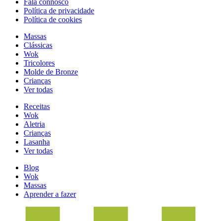
Fala connosco
Política de privacidade
Política de cookies
Massas
Clássicas
Wok
Tricolores
Molde de Bronze
Crianças
Ver todas
Receitas
Wok
Aletria
Crianças
Lasanha
Ver todas
Blog
Wok
Massas
Aprender a fazer