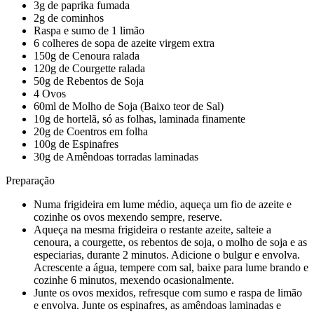
3g de paprika fumada
2g de cominhos
Raspa e sumo de 1 limão
6 colheres de sopa de azeite virgem extra
150g de Cenoura ralada
120g de Courgette ralada
50g de Rebentos de Soja
4 Ovos
60ml de Molho de Soja (Baixo teor de Sal)
10g de hortelã, só as folhas, laminada finamente
20g de Coentros em folha
100g de Espinafres
30g de Amêndoas torradas laminadas
Preparação
Numa frigideira em lume médio, aqueça um fio de azeite e
cozinhe os ovos mexendo sempre, reserve.
Aqueça na mesma frigideira o restante azeite, salteie a
cenoura, a courgette, os rebentos de soja, o molho de soja e as
especiarias, durante 2 minutos. Adicione o bulgur e envolva.
Acrescente a água, tempere com sal, baixe para lume brando e
cozinhe 6 minutos, mexendo ocasionalmente.
Junte os ovos mexidos, refresque com sumo e raspa de limão
e envolva. Junte os espinafres, as amêndoas laminadas e