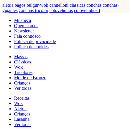
aletria
bagos
bulgur-wok
cannelloni
classicas
conchas
conchas-
gigantes
conchas-tricolor
cotovelinhos
cotovelinhos-f
Milaneza
Quem somos
Newsletter
Fala connosco
Política de privacidade
Política de cookies
Massas
Clássicas
Wok
Tricolores
Molde de Bronze
Crianças
Ver todas
Receitas
Wok
Aletria
Crianças
Lasanha
Ver todas