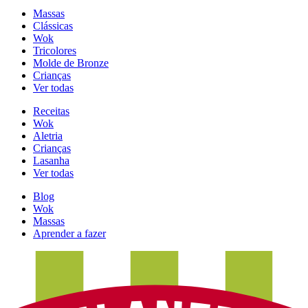
Massas
Clássicas
Wok
Tricolores
Molde de Bronze
Crianças
Ver todas
Receitas
Wok
Aletria
Crianças
Lasanha
Ver todas
Blog
Wok
Massas
Aprender a fazer