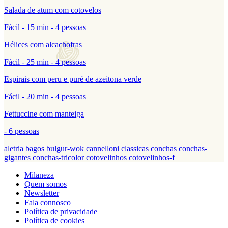
Salada de atum com cotovelos
Fácil - 15 min - 4 pessoas
Hélices com alcachofras
Fácil - 25 min - 4 pessoas
Espirais com peru e puré de azeitona verde
Fácil - 20 min - 4 pessoas
Fettuccine com manteiga
- 6 pessoas
aletria
bagos
bulgur-wok
cannelloni
classicas
conchas
conchas-
gigantes
conchas-tricolor
cotovelinhos
cotovelinhos-f
Milaneza
Quem somos
Newsletter
Fala connosco
Política de privacidade
Política de cookies