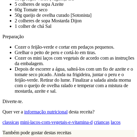
5 colheres de sopa Azeite
60g Tomate seco
50g queijo de ovelha curado [Sotonista]
2 colheres de sopa Mostarda Dijon
1 colher de chá Sal
Preparação
Cozer o feijão-verde e cortar em pedaços pequenos.
Grelhar o peito de peru e cortá-lo em tiras.
Cozer os mini laços com vegetais de acordo com as instruções
da embalagem.
Depois de escorrer a água, salteá-los com um fio de azeite e o
tomate seco picado. Ainda na frigideira, juntar o peru e o
feijão-verde. Retirar do lume. Finalizar a salada ainda morna
com o queijo de ovelha ralado e temperar com a mistura de
mostarda, azeite e sal.
Diverte-te.
Quer ver a
informação nutricional
desta receita?
classicas
mini-lacos-com-vegetais-e-vitamina-d
criancas
lacos
Também pode gostar destas receitas